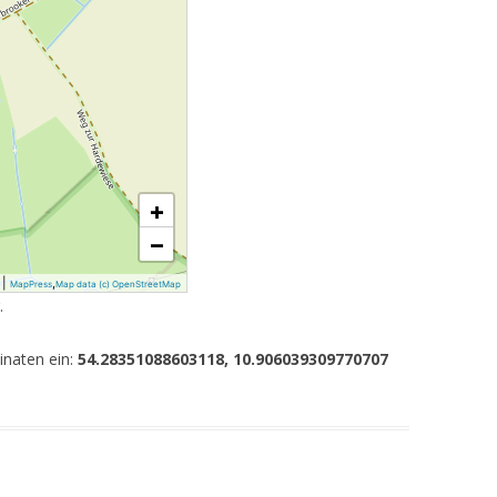
+
−
|
,
MapPress
Map data (c) OpenStreetMap
.
inaten ein:
54.28351088603118, 10.906039309770707